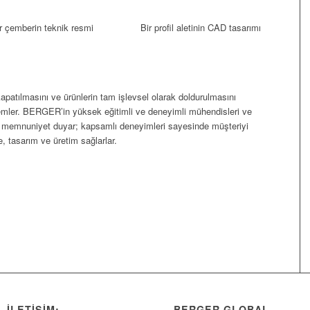
r çemberin teknik resmi
Bir profil aletinin CAD tasarımı
kapatılmasını ve ürünlerin tam işlevsel olarak doldurulmasını
lemler. BERGER’in yüksek eğitimli ve deneyimli mühendisleri ve
an memnuniyet duyar; kapsamlı deneyimleri sayesinde müşteriyi
, tasarım ve üretim sağlarlar.
İLETİŞİM:
BERGER GLOBAL