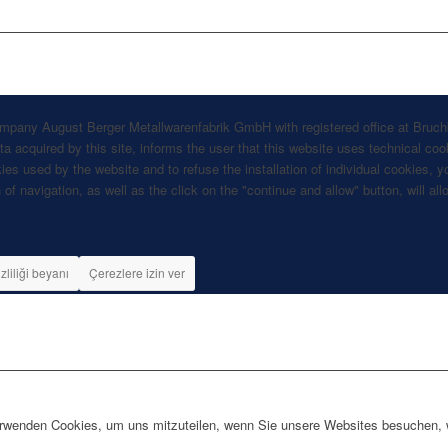
company August Berger Metallwarenfabrik GmbH with registered office at Bruch
 acquired by this site, informs the user that this website uses technical cook
kies used by the website and to refuse the installation of individual cookies
 of navigation, as well as the click on the "continue and allow" button, will a
izliliği beyanı
Çerezlere izin ver
erwenden Cookies, um uns mitzuteilen, wenn Sie unsere Websites besuchen, wi