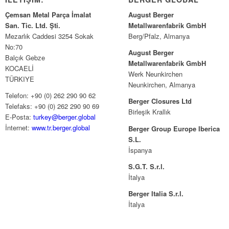
Çemsan Metal Parça İmalat
August Berger
San. Tic. Ltd. Şti.
Metallwarenfabrik GmbH
Mezarlık Caddesi 3254 Sokak
Berg/Pfalz, Almanya
No:70
August Berger
Balçık Gebze
Metallwarenfabrik GmbH
KOCAELİ
Werk Neunkirchen
TÜRKIYE
Neunkirchen, Almanya
Telefon: +90 (0) 262 290 90 62
Berger Closures Ltd
Telefaks: +90 (0) 262 290 90 69
Birleşik Krallık
E-Posta:
turkey@berger.global
İnternet:
www.tr.berger.global
Berger Group Europe Iberica
S.L.
İspanya
S.G.T. S.r.l.
İtalya
Berger Italia S.r.l.
İtalya