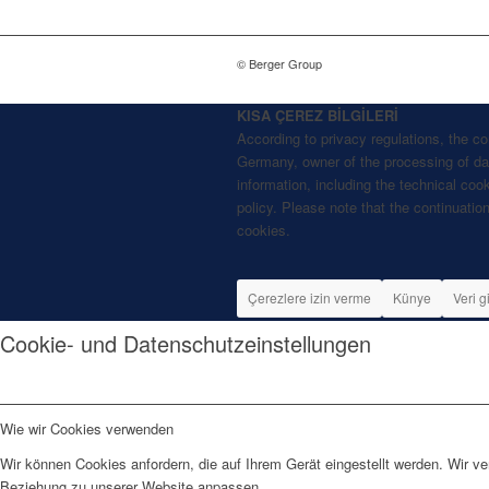
© Berger Group
KISA ÇEREZ BİLGİLERİ
According to privacy regulations, the 
Germany, owner of the processing of data
information, including the technical coo
policy. Please note that the continuation
cookies.
Çerezlere izin verme
Künye
Veri g
Cookie- und Datenschutzeinstellungen
Wie wir Cookies verwenden
Wir können Cookies anfordern, die auf Ihrem Gerät eingestellt werden. Wir v
Beziehung zu unserer Website anpassen.