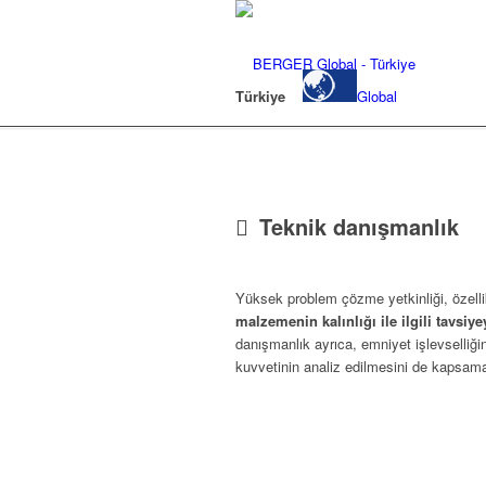
Türkiye
Global
Teknik danışmanlık
Yüksek problem çözme yetkinliği, özell
malzemenin kalınlığı ile ilgili tavsi
danışmanlık ayrıca, emniyet işlevselliği
kuvvetinin analiz edilmesini de kapsama