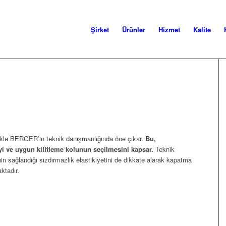
Şirket
Ürünler
Hizmet
Kalite
ikle BERGER’in teknik danışmanlığında öne çıkar.
Bu,
yeyi ve uygun kilitleme kolunun seçilmesini kapsar.
Teknik
nin sağlandığı sızdırmazlık elastikiyetini de dikkate alarak kapatma
ktadır.