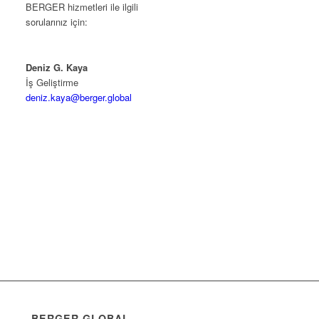
BERGER hizmetleri ile ilgili
sorularınız için:
Deniz G. Kaya
İş Geliştirme
deniz.kaya@berger.global
BERGER GLOBAL