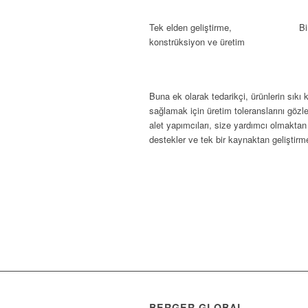
Tek elden geliştirme,
Bi
konstrüksiyon ve üretim
Buna ek olarak tedarikçi, ürünlerin sıkı 
sağlamak için üretim toleranslarını göz
alet yapımcıları, size yardımcı olmakt
destekler ve tek bir kaynaktan geliştirme
BERGER GLOBAL