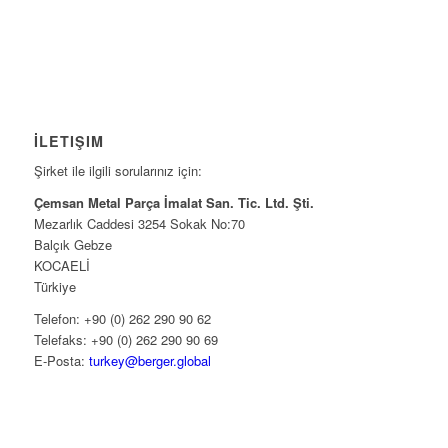
İLETIŞIM
Şirket ile ilgili sorularınız için:
Çemsan Metal Parça İmalat San. Tic. Ltd. Şti.
Mezarlık Caddesi 3254 Sokak No:70
Balçık Gebze
KOCAELİ
Türkiye
Telefon: +90 (0) 262 290 90 62
Telefaks: +90 (0) 262 290 90 69
E-Posta:
turkey@berger.global