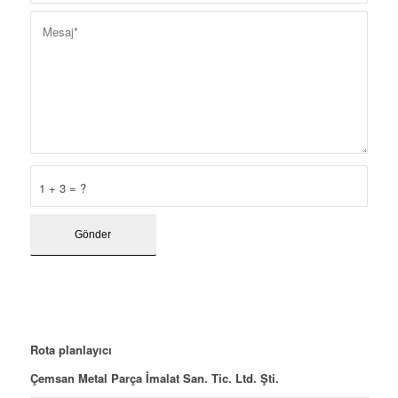
1 + 3 = ?
Rota planlayıcı
Çemsan Metal Parça İmalat San. Tic. Ltd. Şti.