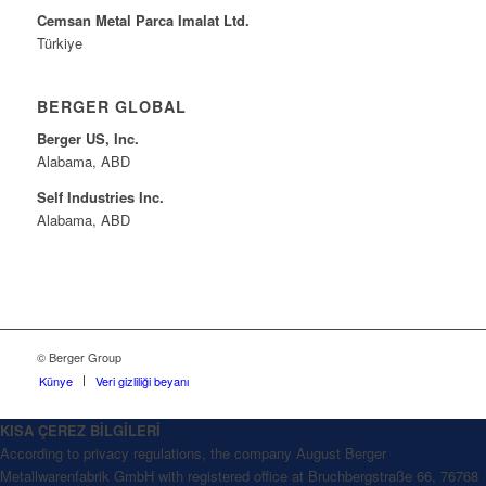
Cemsan Metal Parca Imalat Ltd.
Türkiye
BERGER GLOBAL
Berger US, Inc.
Alabama, ABD
Self Industries Inc.
Alabama, ABD
© Berger Group
Künye
Veri gizliliği beyanı
KISA ÇEREZ BİLGİLERİ
According to privacy regulations, the company August Berger
Metallwarenfabrik GmbH with registered office at Bruchbergstraße 66, 76768