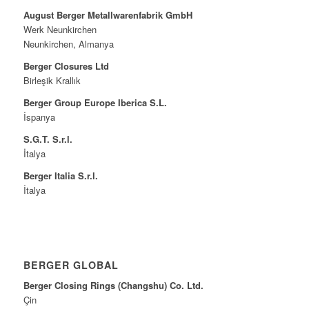
August Berger Metallwarenfabrik GmbH
Werk Neunkirchen
Neunkirchen, Almanya
Berger Closures Ltd
Birleşik Krallık
Berger Group Europe Iberica S.L.
İspanya
S.G.T. S.r.l.
İtalya
Berger Italia S.r.l.
İtalya
BERGER GLOBAL
Berger Closing Rings (Changshu) Co. Ltd.
Çin