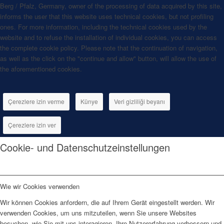
Berg / Pfalz, Germany, owner of the processing of data acquired by this site,
informs the user that this website uses technical cookies, but not profiling
ones. For more information, including the technical cookies used by the
website and to refuse the installation of individual cookies, you can access
the complete cookie policy. Please note that the continuation of navigation,
as well as the click on the "continue and allow" button, will allow the use of
the aforementioned cookies.
Çerezlere izin verme
Künye
Veri gizliliği beyanı
Çerezlere izin ver
Cookie- und Datenschutzeinstellungen
Wie wir Cookies verwenden
Wir können Cookies anfordern, die auf Ihrem Gerät eingestellt werden. Wir
verwenden Cookies, um uns mitzuteilen, wenn Sie unsere Websites
besuchen, wie Sie mit uns interagieren, Ihre Nutzererfahrung verbessern und