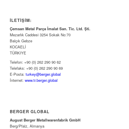
İLETİŞİM:
Çemsan Metal Parça İmalat San. Tic. Ltd. Şti.
Mezarlık Caddesi 3254 Sokak No:70
Balçık Gebze
KOCAELİ
TÜRKIYE
Telefon: +90 (0) 262 290 90 62
Telefaks: +90 (0) 262 290 90 69
E-Posta:
turkey@berger.global
İnternet:
www.tr.berger.global
BERGER GLOBAL
August Berger Metallwarenfabrik GmbH
Berg/Pfalz, Almanya