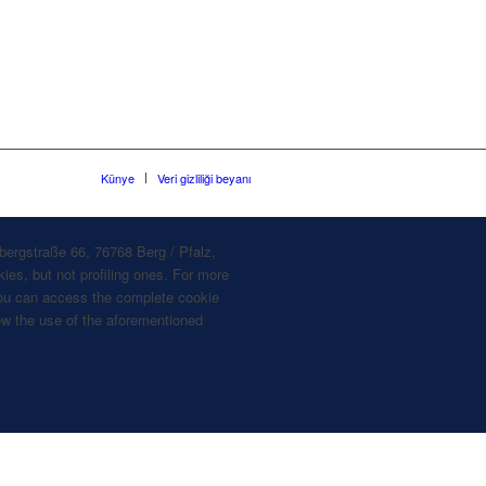
Künye
Veri gizliliği beyanı
bergstraße 66, 76768 Berg / Pfalz,
ies, but not profiling ones. For more
, you can access the complete cookie
llow the use of the aforementioned