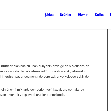
Şirket
Ürünler
Hizmet
Kalite
a nükleer
alanında bulunan dünyanın önde gelen şirketlerine en
arı ve contalar tedarik etmektedir. Buna ek olarak,
otomotiv
hi tesisat
pazar segmentinde boru askısı ve kelepçe şeklinde
 için önemli miktarda çemberler, varil kapakları, contalar ve
üvenli, verimli ve işlevsel ürünler sunmaktadır.