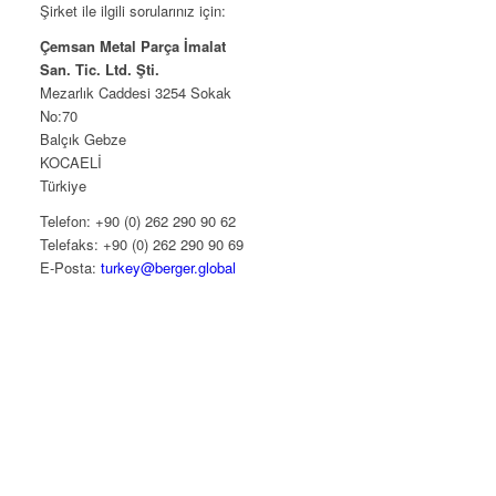
Şirket ile ilgili sorularınız için:
Çemsan Metal Parça İmalat
San. Tic. Ltd. Şti.
Mezarlık Caddesi 3254 Sokak
No:70
Balçık Gebze
KOCAELİ
Türkiye
Telefon: +90 (0) 262 290 90 62
Telefaks: +90 (0) 262 290 90 69
E-Posta:
turkey@berger.global