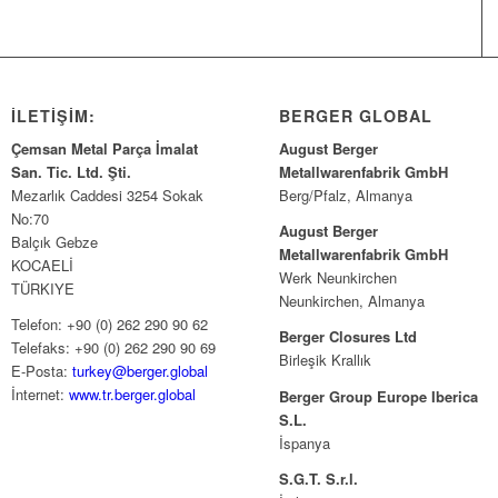
İLETİŞİM:
BERGER GLOBAL
Çemsan Metal Parça İmalat
August Berger
San. Tic. Ltd. Şti.
Metallwarenfabrik GmbH
Mezarlık Caddesi 3254 Sokak
Berg/Pfalz, Almanya
No:70
August Berger
Balçık Gebze
Metallwarenfabrik GmbH
KOCAELİ
Werk Neunkirchen
TÜRKIYE
Neunkirchen, Almanya
Telefon: +90 (0) 262 290 90 62
Berger Closures Ltd
Telefaks: +90 (0) 262 290 90 69
Birleşik Krallık
E-Posta:
turkey@berger.global
İnternet:
www.tr.berger.global
Berger Group Europe Iberica
S.L.
İspanya
S.G.T. S.r.l.