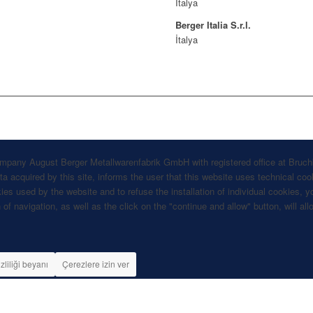
İtalya
Berger Italia S.r.l.
İtalya
company August Berger Metallwarenfabrik GmbH with registered office at Bruch
 acquired by this site, informs the user that this website uses technical cook
kies used by the website and to refuse the installation of individual cookies
 of navigation, as well as the click on the "continue and allow" button, will a
izliliği beyanı
Çerezlere izin ver