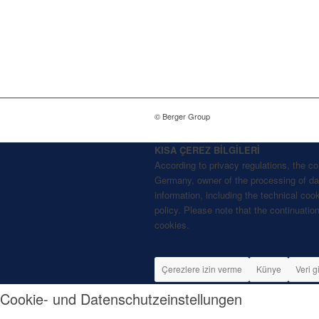
© Berger Group
KISA ÇEREZ BİLGİLERİ
According to privacy regulations, the 
Germany, owner of the processing of data
information, including the technical coo
policy. Please note that the continuation
cookies.
Çerezlere izin verme
Künye
Veri g
Cookie- und Datenschutzeinstellungen