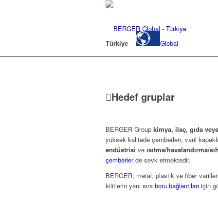
Türkiye
Global
Hedef gruplar
BERGER Group
kimya, ilaç, gıda vey
yüksek kalitede çemberleri, varil kapakl
endüstrisi
ve
ısıtma/havalandırma/sıh
çemberler
de sevk etmektedir.
BERGER; metal, plastik ve fiber variller
kilitlerin yanı sıra
boru bağlantıları
için g